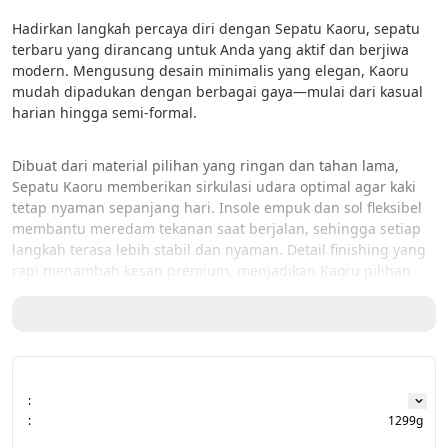
Hadirkan langkah percaya diri dengan Sepatu Kaoru, sepatu 
terbaru yang dirancang untuk Anda yang aktif dan berjiwa 
modern. Mengusung desain minimalis yang elegan, Kaoru 
mudah dipadukan dengan berbagai gaya—mulai dari kasual 
harian hingga semi-formal.
Dibuat dari material pilihan yang ringan dan tahan lama, 
Sepatu Kaoru memberikan sirkulasi udara optimal agar kaki 
tetap nyaman sepanjang hari. Insole empuk dan sol fleksibel 
membantu meredam tekanan saat berjalan, sehingga setiap 
langkah terasa lebih stabil dan nyaman. Detail finishing yang 
rapi menambah kesan premium, menjadikan Kaoru pilihan 
tepat untuk menunjang aktivitas tanpa mengorbankan gaya.
Article : KANKY STORY NOBETA
Price : 398.800
:
Available color :
:
1299g
- Black/Grey                  - White/L. Grey