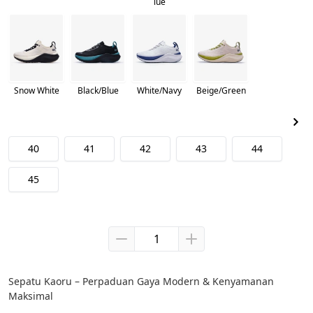
lue
Snow White
Black/Blue
White/Navy
Beige/Green
40
41
42
43
44
45
Sepatu Kaoru – Perpaduan Gaya Modern & Kenyamanan 
Maksimal