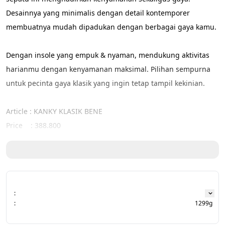
Desainnya yang minimalis dengan detail kontemporer 
membuatnya mudah dipadukan dengan berbagai gaya kamu.
Dengan insole yang empuk & nyaman, mendukung aktivitas 
harianmu dengan kenyamanan maksimal. Pilihan sempurna 
untuk pecinta gaya klasik yang ingin tetap tampil kekinian.
Article : KANKY KLASIK BENE
Price    : 388.800
Available color :
     - Silver
     - ⁠Black White
     - ⁠Black Gold
:
:
1299g
Spesifikasi :
- ‘Upper Ribstok & Leather memudahkan kaki untuk bernapas 