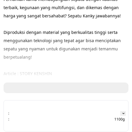
terbaik, kegunaan yang multifungsi, dan dikemas dengan 
harga yang sangat bersahabat? Sepatu Kanky jawabannya! 
Diproduksi dengan material yang berkualitas tinggi serta 
menggunakan teknologi yang tepat agar bisa menciptakan 
sepatu yang nyaman untuk digunakan menjadi temanmu 
berpetualang!
Article : STORY KENSHIN
Spesifikasi : 
- ‘Upper Knitting’ memudahkan kaki untuk bernapas dan tidak 
:
berkeringat
:
1100g
- ‘Insole Eva Foam’ memberi kenyaman karena empuk dan 
tidak mudah kempes