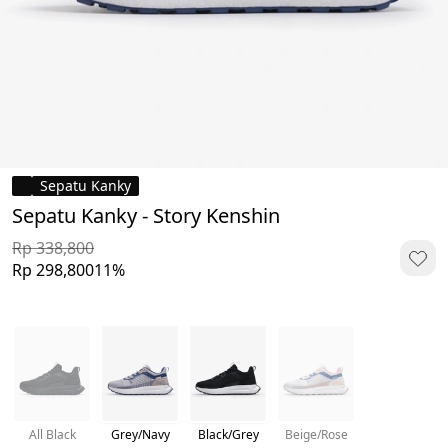
Sepatu Kanky
Sepatu Kanky - Story Kenshin
Rp 338,800
Rp 298,800
11%
All Black
Grey/Navy
Black/Grey
Beige/Rose