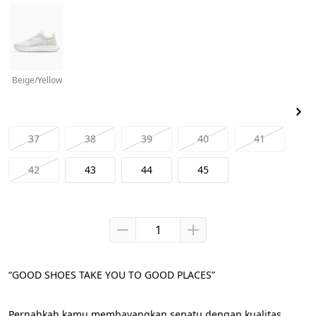
Beige/Yellow
37
38
39
40
41
42
43
44
45
“GOOD SHOES TAKE YOU TO GOOD PLACES”
Pernahkah kamu membayangkan sepatu dengan kualitas 